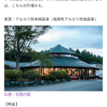
は、こちらが穴場かも。
泉質：アルカリ性単純温泉（低張性アルカリ性低温泉）
出典：石割の湯
【料金】